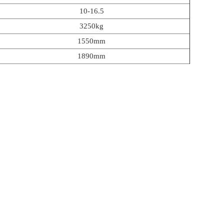
10-16.5
3250kg
1550mm
1890mm
2000（3680高抛）mm
230Bar
60-140L/min
480/830kg
1890（1890）mm
1700（2800）mm
700（1200）m3/h
15m
270°
0-12Km/h
-40-40°C