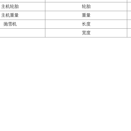
主机轮胎
轮胎
主机重量
重量
抛雪机
长度
宽度
高度
液压压力
工作液压流量
重量
最大除雪宽度
最大除雪高度
抛雪能力
最大抛雪距离
抛雪桶旋转角度
作业速度
作业温度