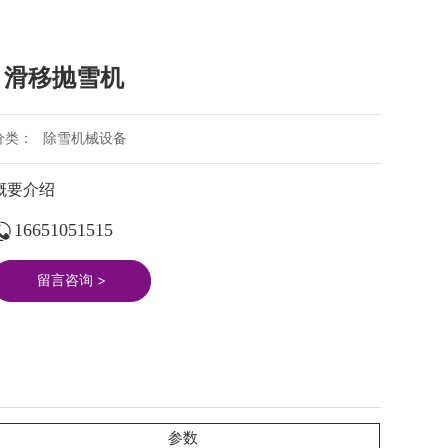
16651051515
展示
关于我们
滑移抛雪机
分类：
除雪机械设备
概要介绍
16651051515
留言咨询 >
参数